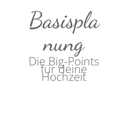
Basispla
nung
Die Big-Points
für deine
Hochzeit