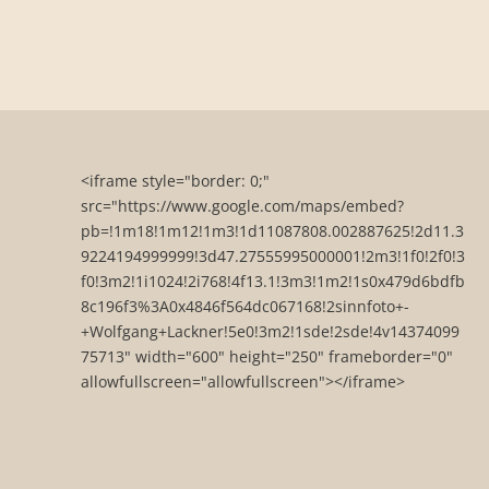
<iframe style="border: 0;"
src="https://www.google.com/maps/embed?
pb=!1m18!1m12!1m3!1d11087808.002887625!2d11.3
9224194999999!3d47.27555995000001!2m3!1f0!2f0!3
f0!3m2!1i1024!2i768!4f13.1!3m3!1m2!1s0x479d6bdfb
8c196f3%3A0x4846f564dc067168!2sinnfoto+-
+Wolfgang+Lackner!5e0!3m2!1sde!2sde!4v14374099
75713" width="600" height="250" frameborder="0"
allowfullscreen="allowfullscreen"></iframe>