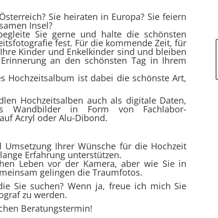
 Österreich? Sie heiraten in Europa? Sie feiern
nsamen Insel?
begleite Sie gerne und halte die schönsten
tsfotografie fest. Für die kommende Zeit, für
r Ihre Kinder und Enkelkinder sind und bleiben
ge Erinnerung an den schönsten Tag in Ihrem
es Hochzeitsalbum ist dabei die schönste Art,
dlen Hochzeitsalben auch als digitale Daten,
ls Wandbilder in Form von Fachlabor-
auf Acryl oder Alu-Dibond.
d Umsetzung Ihrer Wünsche für die Hochzeit
lange Erfahrung unterstützen.
chen Leben vor der Kamera, aber wie Sie in
meinsam gelingen die Traumfotos.
ie Sie suchen? Wenn ja, freue ich mich Sie
ograf zu werden.
ichen Beratungstermin!