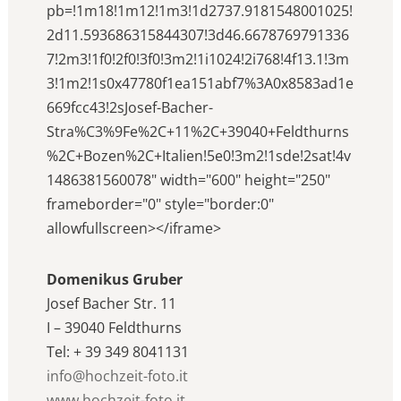
pb=!1m18!1m12!1m3!1d2737.9181548001025!
2d11.593686315844307!3d46.6678769791336
7!2m3!1f0!2f0!3f0!3m2!1i1024!2i768!4f13.1!3m
3!1m2!1s0x47780f1ea151abf7%3A0x8583ad1e
669fcc43!2sJosef-Bacher-
Stra%C3%9Fe%2C+11%2C+39040+Feldthurns
%2C+Bozen%2C+Italien!5e0!3m2!1sde!2sat!4v
1486381560078" width="600" height="250"
frameborder="0" style="border:0"
allowfullscreen></iframe>
Domenikus Gruber
Josef Bacher Str. 11
I – 39040 Feldthurns
Tel: + 39 349 8041131
info@hochzeit-foto.it
www.hochzeit-foto.it