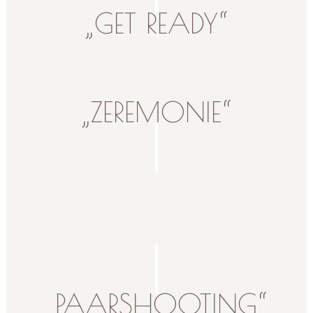
„GET READY“
„ZEREMONIE“
„PAARSHOOTING“